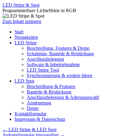
LED Stripe & Spot
Programmierbare Lichteffekte in RGB
Zum Inhalt springen
Start
Neuigkeiten
LED Stripe
Beschreibung, Features & Demo
Schaltplan, Bauteile & Bestückung
Anschlussbelegung
Software & Inbetriebnahme
LED Stripe Tool
Synchronisierung & weitere Ideen
LED Spot
Beschreibung & Features
Bauteile & Bestückung
Anschlussbelegung & Adressauswahl
Ansteuerung
Demo
Kontaktformular
Impressum & Datenschutz
←
LED Stripe & LED Spot
Anfrageformular hinzugefügt
→